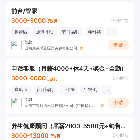
前台/管家
3000-5000
19分钟前
元/月
麒麟区
加班补助
节日福利
年终奖
...
熊总
申请
曲靖旭美昕颜医疗美容有限公司
电话客服（月薪4000+休4天+奖金+全勤）
3000-6000
6小时前
元/月
宣威市
节日福利
工作餐
年终奖
...
李总
申请
宣威市睿科通讯科技有限公司（中国移动双龙营业厅）
养生健康顾问（底薪2800-5500元+销售提成+拓客奖+全勤奖）
6000-13000
10小时前
元/月