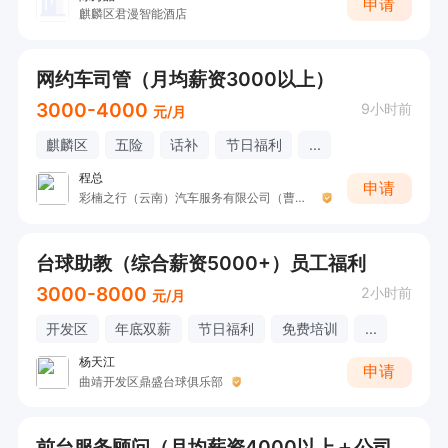
申请
麒麟区君漫智能酒店
网约车司管（月均薪资3000以上）
3000-4000
9小时前
元/月
麒麟区
五险
话补
节日福利
...
程总
申请
彩楠之行（云南）汽车服务有限公司（曹操出行曲靖运营中心）
台球助教（综合薪资5000+）员工福利
3000-8000
2小时前
元/月
开发区
年底双薪
节日福利
免费培训
...
杨天江
申请
曲靖开发区鼎盛台球俱乐部
前台服务顾问（月均薪资4000以上＋公司福利）