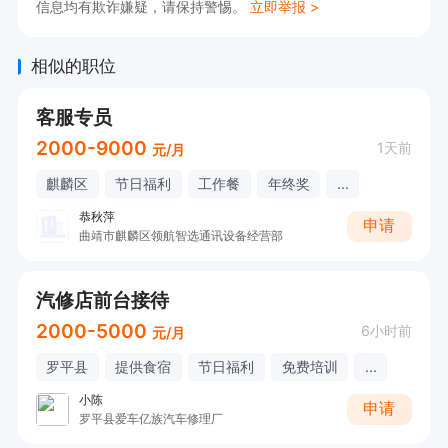
信息均有欺诈嫌疑，请保持警惕。
立即举报 >
相似的职位
客服专员
2000-9000
1天前
元/月
麒麟区
节日福利
工作餐
年终奖
...
恭秋萍
申请
曲靖市麒麟区领航智选通讯设备经营部
汽修店前台接待
2000-5000
6小时前
元/月
罗平县
提供食宿
节日福利
免费培训
...
小陈
申请
罗平县爱车亿族汽车修理厂