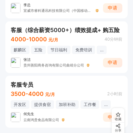
李总
申请
宣威市睿科通讯科技有限公司（中国移动双龙营业厅）
客服（综合薪资5000+）绩效提成+ 购五险
4000-10000
40分钟前
元/月
麒麟区
五险
节日福利
免费培训
...
张洁
申请
贵州善阳商务咨询有限公司曲靖分公司
客服专员
3500-4000
2小时前
元/月
开发区
提供食宿
加班补助
工作餐
...
何先生
申请
收藏
云南鸿贵食品有限公司
分享