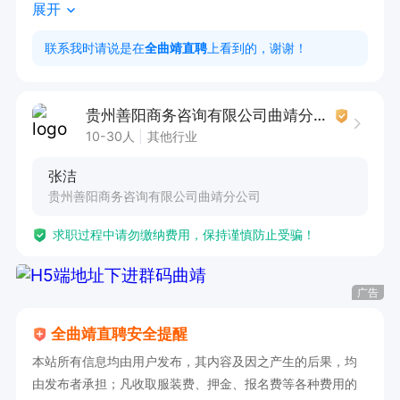
展开
3. 熟悉办公软件操作，有客服经验者优先  

联系我时请说是在
全曲靖直聘
上看到的，谢谢！
工作时间  

周一至周五9:00-12:00，13:30-18:00

贵州善阳商务咨询有限公司曲靖分公司
月休四天  转正后购买五险
10-30人
其他行业
张洁
贵州善阳商务咨询有限公司曲靖分公司
求职过程中请勿缴纳费用，保持谨慎防止受骗！
广告
全曲靖直聘安全提醒
本站所有信息均由用户发布，其内容及因之产生的后果，均
由发布者承担；凡收取服装费、押金、报名费等各种费用的