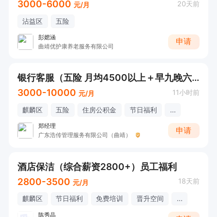
3000-6000
20天前
元/月
沾益区
五险
彭媤涵
申请
曲靖优护康养老服务有限公司
银行客服（五险 月均4500以上＋早九晚六）
3000-10000
11小时前
元/月
麒麟区
五险
住房公积金
节日福利
...
郑经理
申请
广东浩传管理服务有限公司（曲靖）
酒店保洁（综合薪资2800+）员工福利
2800-3500
18天前
元/月
麒麟区
节日福利
免费培训
晋升空间
...
陈秀晶