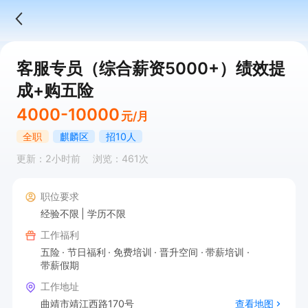
客服专员（综合薪资5000+）绩效提
成+购五险
4000-10000
元/月
全职
麒麟区
招10人
更新：2小时前
浏览：461次
职位要求
经验不限
学历不限
工作福利
五险
节日福利
免费培训
晋升空间
带薪培训
带薪假期
工作地址
曲靖市靖江西路170号
查看地图